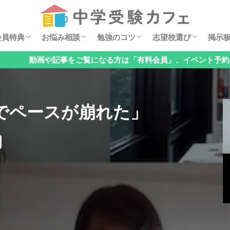
セミナー動画
ダウンロード特典
イベント案内
安浪京子メッセージ
オンライン相談会
お悩みQ&A
算数の勉強法
親子でチェック！基礎の穴見つけ
国語の勉強法
理科の勉強法
公立中高一貫校の対策
オススメ学習漫画
過去問分析
中学・高校レポート
掲示
6年
5年
4年
低学
お子
「関
「国
「理
「公
「メ
「そ
会員特典
お悩み相談
勉強のコツ
志望校選び
掲示
検索
をご覧になる方は「有料会員」、イベント予約のみの方は「無料
セミナー動画
ダウンロード特典
イベント案内
安浪京子メッセージ
オンライン相談会
お悩みQ&A
算数の勉強法
親子でチェック！基礎の穴見つけ
国語の勉強法
理科の勉強法
公立中高一貫校の対策
オススメ学習漫画
過去問分析
中学・高校レポート
掲示
6年
5年
4年
低学
お子
「関
「国
「理
「公
「メ
「そ
でペースが崩れた」