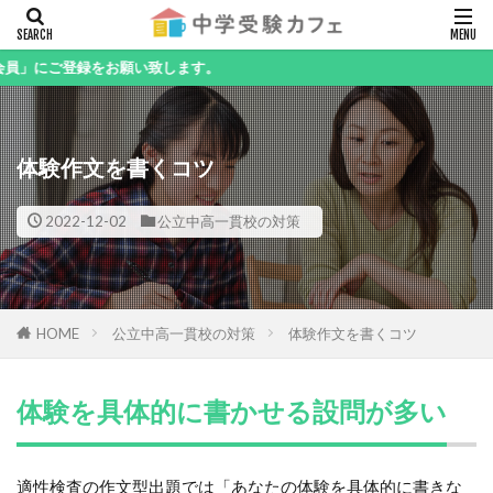
キーワード
登録をお願い致します。
体験作文を書くコツ
カテゴリー
2022-12-02
公立中高一貫校の対策
検索
HOME
公立中高一貫校の対策
体験作文を書くコツ
体験を具体的に書かせる設問が多い
適性検査の作文型出題では「あなたの体験を具体的に書きな