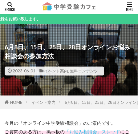
キーワード
します。
6月8日、15日、25日、28日オンラインお悩み
カテゴリー
相談会の参加方法
2023-06-01
イベント案内
,
無料コンテンツ
検索
HOME
イベント案内
6月8日、15日、25日、28日オンライ
今月の「オンライン中学受験相談会」のご案内です。
ご質問のある方は、掲示板の
「お悩み相談会」スレッド
にご