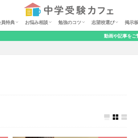
セミナー動画
ダウンロード特典
イベント案内
安浪京子メッセージ
オンライン相談会
お悩みQ&A
算数の勉強法
親子でチェック！基礎の穴見つけ
国語の勉強法
理科の勉強法
公立中高一貫校の対策
オススメ学習漫画
過去問分析
中学・高校レポート
掲示
6年
5年
4年
低学
お子
「関
「国
「理
「公
「メ
「そ
会員特典
お悩み相談
勉強のコツ
志望校選び
掲示
検索
動画や記事をご覧になる方
セミナー動画
ダウンロード特典
イベント案内
安浪京子メッセージ
オンライン相談会
お悩みQ&A
算数の勉強法
親子でチェック！基礎の穴見つけ
国語の勉強法
理科の勉強法
公立中高一貫校の対策
オススメ学習漫画
過去問分析
中学・高校レポート
掲示
6年
5年
4年
低学
お子
「関
「国
「理
「公
「メ
「そ