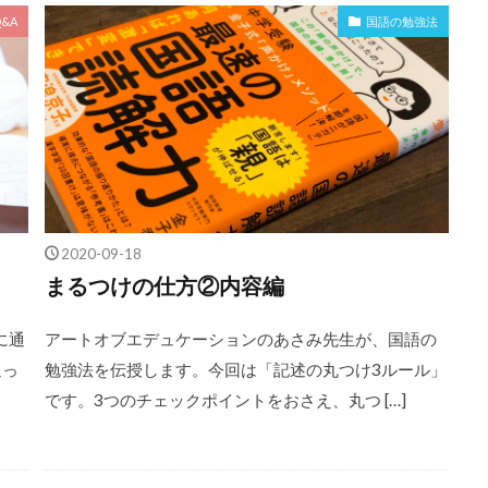
&A
国語の勉強法
2020-09-18
まるつけの仕方②内容編
に通
アートオブエデュケーションのあさみ先生が、国語の
通っ
勉強法を伝授します。今回は「記述の丸つけ3ルール」
です。3つのチェックポイントをおさえ、丸つ […]