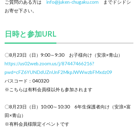
ご質問のある方は
info@juken-chugaku.com
までドシドシ
お寄せ下さい。
日時と参加URL
〇8月23日（日）9:00～9:30 お子様向け（安浪×青山）
https://us02web.zoom.us/j/87447466216?
pwd=cFZ6YUNDdUZnUnF2MkpJWWwzbFMxdz09
パスコード：040320
※こちらは有料会員様以外も参加されます
〇8月23日（日）10:00～10:30 6年生保護者向け（安浪×富
田×青山）
※有料会員様限定イベントです