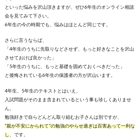
といった悩みを沢山頂きますが、ぜひ
6
年生のオンライン相談
会を見てみて下さい。
6
年生の今の時期でも、悩みはほとんど同じです。
さらに言うならば、
「
4
年生のうちに先取りなどさせず、もっと好きなことを沢山
させておけば良かった」
「
5
年生のうちに、もっと基礎を固めておくべきだった」
と後悔されている
6
年生の保護者の方が沢山います。
4
年生、
5
年生のテキストとはいえ、
入試問題がそのまま含まれているという事も珍しくありませ
ん。
勉強好きで自らどんどん取り組むお子さんは別ですが、
“親が不安にかられて”の勉強のやらせ過ぎは百害あって一利な
し
、です。