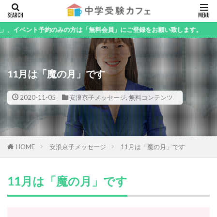
キーワード
ト予約のみの方は「無料会員」にご登録をお願い致します。
11月は「魔の月」です
カテゴリー
2020-11-05
安浪京子メッセージ
,
無料コンテンツ
検索
HOME
安浪京子メッセージ
11月は「魔の月」です
11月は「魔の月」です