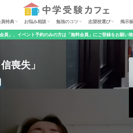
セミナー動画
ダウンロード特典
イベント案内
安浪京子メッセージ
オンライン相談会
お悩みQ&A
算数の勉強法
親子でチェック！基礎の穴見つけ
国語の勉強法
理科の勉強法
公立中高一貫校の対策
オススメ学習漫画
過去問分析
中学・高校レポート
掲示
6年
5年
4年
低学
お子
「関
「国
「理
「公
「メ
「そ
会員特典
お悩み相談
勉強のコツ
志望校選び
掲示
検索
約のみの方は「無料会員」にご登録をお願い致します。
セミナー動画
ダウンロード特典
イベント案内
安浪京子メッセージ
オンライン相談会
お悩みQ&A
算数の勉強法
親子でチェック！基礎の穴見つけ
国語の勉強法
理科の勉強法
公立中高一貫校の対策
オススメ学習漫画
過去問分析
中学・高校レポート
掲示
6年
5年
4年
低学
お子
「関
「国
「理
「公
「メ
「そ
自信喪失」