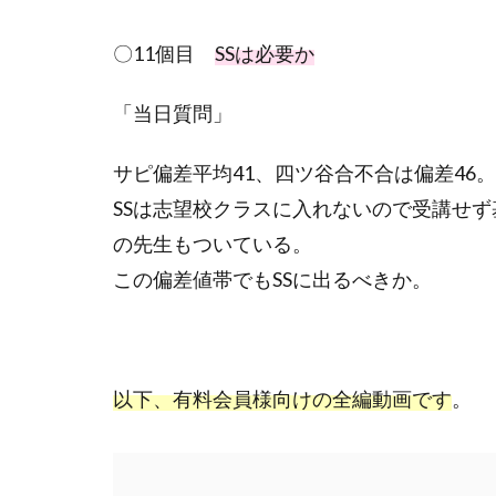
〇
11
個目
SSは必要か
「当日質問」
サピ偏差平均
41
、四ツ谷合不合は偏差
46
。
SSは志望校クラスに入れないので受講せ
の先生もついている。
この偏差値帯でも
SS
に出るべきか。
以下、有料会員様向けの全編動画です
。