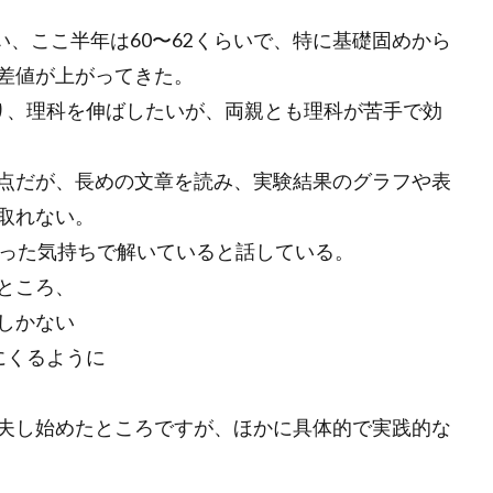
い、ここ半年は
60
〜
62
くらいで、特に基礎固めから
差値が上がってきた。
り、理科を伸ばしたいが、両親とも理科が苦手で効
点だが、長めの文章を読み、実験結果のグラフや表
取れない。
った気持ちで解いていると話している。
ところ、
しかない
にくるように
夫し始めたところですが、ほかに具体的で実践的な