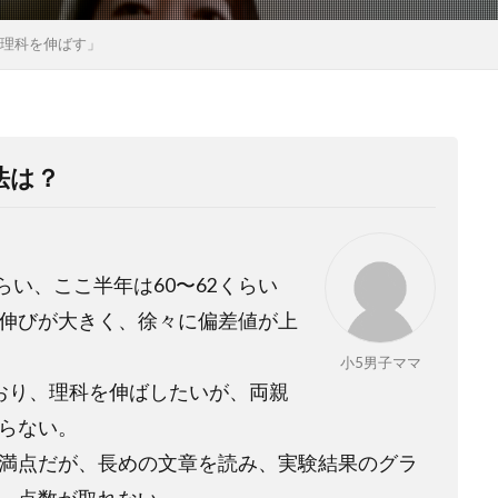
で理科を伸ばす」
法は？
らい、ここ半年は
60
〜
62
くらい
伸びが大きく、徐々に偏差値が上
小5男子ママ
おり、理科を伸ばしたいが、両親
らない。
満点だが、長めの文章を読み、実験結果のグラ