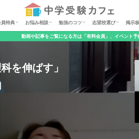
セミナー動画
ダウンロード特典
イベント案内
安浪京子メッセージ
オンライン相談会
お悩みQ&A
算数の勉強法
親子でチェック！基礎の穴見つけ
国語の勉強法
理科の勉強法
公立中高一貫校の対策
オススメ学習漫画
過去問分析
中学・高校レポート
掲示
6年
5年
4年
低学
お子
「関
「国
「理
「公
「メ
「そ
会員特典
お悩み相談
勉強のコツ
志望校選び
掲示
検索
記事をご覧になる方は「有料会員」、イベント予約のみの方は「無
セミナー動画
ダウンロード特典
イベント案内
安浪京子メッセージ
オンライン相談会
お悩みQ&A
算数の勉強法
親子でチェック！基礎の穴見つけ
国語の勉強法
理科の勉強法
公立中高一貫校の対策
オススメ学習漫画
過去問分析
中学・高校レポート
掲示
6年
5年
4年
低学
お子
「関
「国
「理
「公
「メ
「そ
理科を伸ばす」