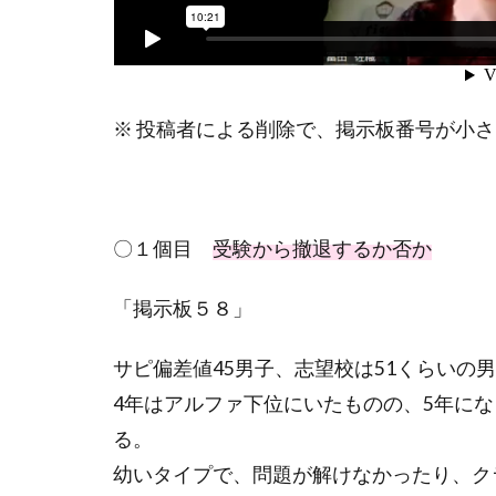
※ 投稿者による削除で、掲示板番号が小
〇１個目
受験から撤退するか否か
「掲示板５８」
サピ偏差値
45
男子、志望校は
51
くらいの男
4年はアルファ下位にいたものの、
5
年にな
る。
幼いタイプで、問題が解けなかったり、ク