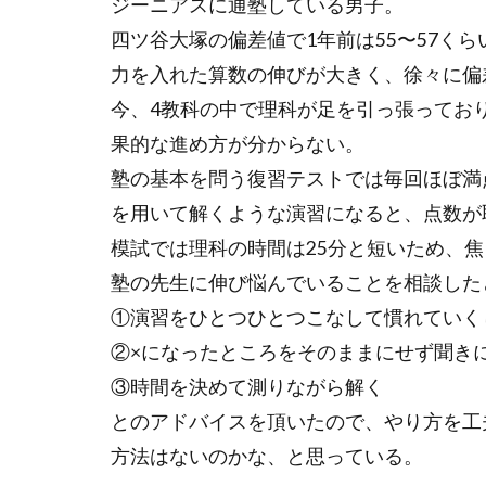
ジーニアスに通塾している男子。
四ツ谷大塚の偏差値で
1
年前は
55
〜
57
くら
力を入れた算数の伸びが大きく、徐々に偏
今、
4
教科の中で理科が足を引っ張ってお
果的な進め方が分からない。
塾の基本を問う復習テストでは毎回ほぼ満
を用いて解くような演習になると、点数が
模試では理科の時間は
25
分と短いため、焦
塾の先生に伸び悩んでいることを相談した
①
演習をひとつひとつこなして慣れていく
②×
になったところをそのままにせず聞き
③
時間を決めて測りながら解く
とのアドバイスを頂いたので、やり方を工
方法はないのかな、と思っている。