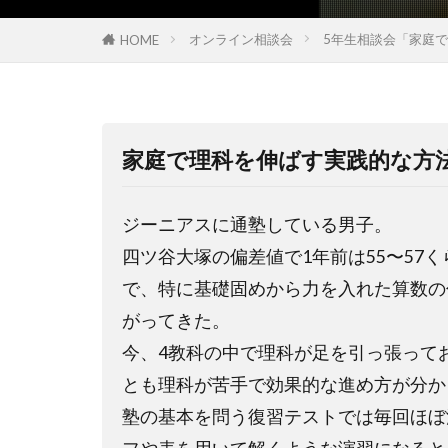
オンライン相談会
5年生相談会「家庭
HOME
家庭で理科を伸ばす実践的な方
ジーニアスに通塾している男子。
四ツ谷大塚の偏差値で
1
年前は
55
〜
57
く
で、特に基礎固めから力を入れた算数の
がってきた。
今、
4
教科の中で理科が足を引っ張って
とも理科が苦手で効果的な進め方が分か
塾の基本を問う復習テストでは毎回ほぼ