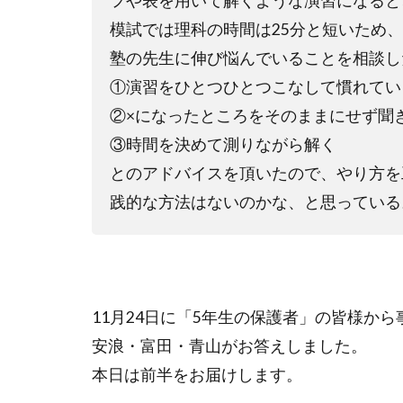
フや表を用いて解くような演習になると
模試では理科の時間は
25
分と短いため、
塾の先生に伸び悩んでいることを相談し
①
演習をひとつひとつこなして慣れてい
②×
になったところをそのままにせず聞
③
時間を決めて測りながら解く
とのアドバイスを頂いたので、やり方を
践的な方法はないのかな、と思っている
11月24日に「5年生の保護者」の皆様か
安浪・富田・青山がお答えしました。
本日は前半をお届けします。