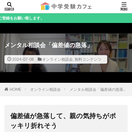
キーワード
い致します。
メンタル相談会「偏差値の急落」
カテゴリー
2024-07-08
オンライン相談会
,
無料コンテンツ
検索
HOME
オンライン相談会
メンタル相談会「偏差値の急落」
偏差値が急落して、親の気持ちがポ
ッキリ折れそう