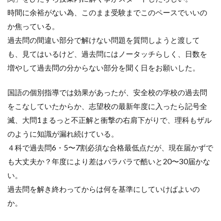
時間に余裕がない為、このまま受験までこのペースでいいの
か焦っている。
過去問の間違い部分で解けない問題を質問しようと渡して
も、見てはいるけど、過去問にはノータッチらしく、日数を
増やして過去問の分からない部分を聞く日をお願いした。
国語の個別指導では効果があったが、安全校の学校の過去問
をこなしていたからか、志望校の最新年度に入ったら記号全
滅、大問
1
まるっと不正解と衝撃の右肩下がりで、理科もザル
のように知識が漏れ続けている。
４科で過去問
6
・
5
〜
7
割必須な合格最低点だが、現在届かずで
も大丈夫か？年度により差はバラバラで酷いと
20
〜
30
届かな
い。
過去問を解き終わってからは何を基準にしていけばよいの
か。