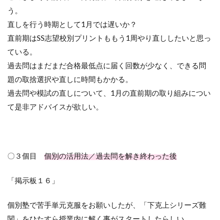
う。
直しを行う時期として
1
月では遅いか？
直前期は
SS
志望校別プリントももう
1
周やり直ししたいと思っ
ている。
過去問はまだまだ合格最低点に届く回数が少なく、できる問
題の取捨選択や直しに時間もかかる。
過去問や模試の直しについて、
1
月の直前期の取り組みについ
て是非アドバイスが欲しい。
〇３個目
個別の活用法／過去問を解き終わった後
「掲示板１６」
個別塾で苦手単元克服をお願いしたが、「下克上シリーズ難
関」をひたすら授業内に解く事がスタートしたらしい。