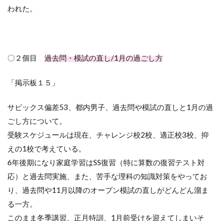
われた。
〇２個目
過去問・模試の直し/1月の過ごし方
「掲示板１５」
サピックス偏差
53
、都内男子、過去問や模試の直しと
1
月の過
ごし方について。
受験スケジュールは現在、チャレンジ校
2
校、適正校
3
校、抑
えの
1
校で考えている。
6年後期になり家庭学習は
SS
復習（特に算数の復習テスト対
応）と過去問実施、また、苦手な理科の知識対策をやってお
り、過去問や
11
月以降のオープン模試の直しがどんどん溜ま
る一方。
このまま冬季講習、正月特訓、
1
月前受けを迎えてしまいそ