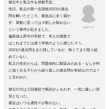
都立中と私立中を併願予定。
先日、私立の第一志望校
2022
の過去
問を解いたところ、最低点に全く届か
ず、算数に至っては３割しか取れない
小6ママ
という事件が起きました。
偏差値上昇中の学校で、本人の感覚で
はこれまでとは違う学校のように感じたそう。
2021
の過去問をまだ残しているが、怖くてまだ取り組
めていない。
私立の先生からは、問題傾向に馴染みのある・なしが特
に強く出る子だから繰り返しの過去問が有効なのでは？
と言われた。
都立の方は２回連続で模試がふるわず、一気に厳しい状
況となった。
最近はいつも適性Ⅱが取れない。