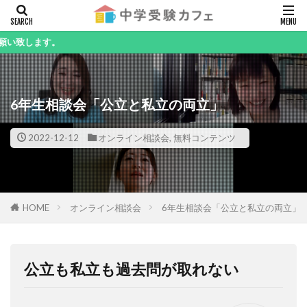
キーワード
6年生相談会「公立と私立の両立」
カテゴリー
2022-12-12
オンライン相談会
,
無料コンテンツ
検索
HOME
オンライン相談会
6年生相談会「公立と私立の両立」
公立も私立も過去問が取れない