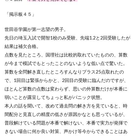
「掲示板４５」
世田谷学園が第一志望の男子。
先日の埼玉入試で開智
1
校のみ受験、先端
1.2
と
2
回受験したが
結果は補欠合格。
点数を見たところ、国理社は比較的取れていたものの、算数
が今まで模試でもとったことのないような低い点で驚いた。
算数を全問解き直したところすんなりプラス
25
点取れたの
で、
1
回目は緊張からかと、
2
回目の受験に臨んだのですが、
ほとんど算数の点数は変わらず、思いの外算数だけが本番に
弱いことが露呈してちょっと私がパニック状態。
本人の話を聞いて、改めて過去問の解き方を見ていると、時
間配分と見直しの精度の低さが原因かなとも思っているが、
普段解けている問題が本番で解けない、本番で実力が発揮で
きない場合に何か良い対策、声かけ等今からできることはあ