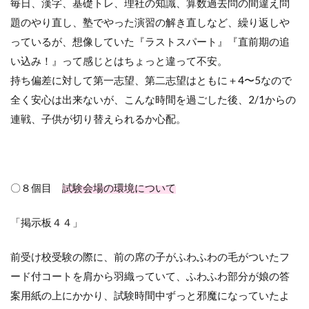
毎日、漢字、基礎トレ、理社の知識、算数過去問の間違え問
題のやり直し、塾でやった演習の解き直しなど、繰り返しや
っているが、想像していた『ラストスパート』『直前期の追
い込み！』って感じとはちょっと違って不安。
持ち偏差に対して第一志望、第二志望はともに＋
4
〜
5
なので
全く安心は出来ないが、こんな時間を過ごした後、
2/1
からの
連戦、子供が切り替えられるか心配。
〇８個目
試験会場の環境について
「掲示板４４」
前受け校受験の際に、前の席の子がふわふわの毛がついたフ
ード付コートを肩から羽織っていて、ふわふわ部分が娘の答
案用紙の上にかかり、試験時間中ずっと邪魔になっていたよ