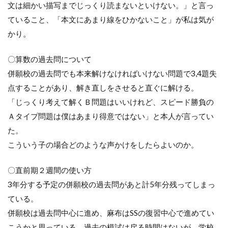
文は細かい描写までじっくり読まないといけない。」と言っ
ていること、「本文にあまり線をひかないこと」が私は気が
かり。
〇算数の過去問について
併願校の過去問でも本来解けなければいけない問題で
3,4
題失
点することがあり、解き直しをさせると直ぐに解ける。
「じっくり考えて解くＢ問題はいいけれど、スピード勝負の
Ａタイプ問題は僕はあまり得意ではない」と本人が言ってい
た。
こういう子の場合どのような声かけをしたらよいのか。
〇直前期２週間の使い方
3年分する予定の併願校の過去問があと計
5
年分残ってしまっ
ている。
併願校は過去問中心に進め、麻布は
SS
の復習中心で進めてい
こうかと思っている。過去の模試は戻る時間はないが、学校