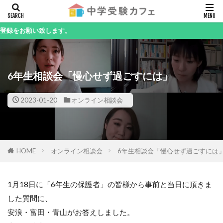
キーワード
い致します。
6年生相談会「慢心せず過ごすには」
カテゴリー
2023-01-20
オンライン相談会
検索
HOME
オンライン相談会
6年生相談会「慢心せず過ごすには
1月18日に「6年生の保護者」の皆様から事前と当日に頂きま
した質問に、
安浪・富田・青山がお答えしました。