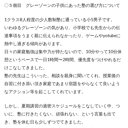
〇５個目 グレーゾーンの子供にあった塾の選び方について
1クラス8人程度の少人数制塾に通っている小5男子です。
いわゆるグレーゾーンの気があり、小学校でも先生からの伝
達事項をうまく親に伝えられなかったり、ゲームやyotubeに
熱中し過ぎる傾向があります。
日々の家庭勉強は集中力が持たないので、10分やって10分休
憩というペースで一日1時間〜2時間、優先度をつけやれるだ
けこなしてきました。
塾の先生はこういった、相談を親身に聞いてくれ、授業後の
自習に付き添い頂き家庭であまり宿題をやらなくて良いよう
なアクション等を起こしてくれています。
しかし、夏期講習の過密スケジュールをこなしていく中、つ
いに、塾に行きたくない、頑張れない、という言葉も出て
き、塾を休む日も少しずつでてきました。