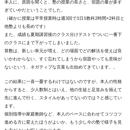
本人に、原因を聞くと、塾の授業の長さと、宿題の量が多す
ぎていやだということでした。
（確かに授業は平常授業時は週3回で1日1教科2時間×2科目と
他塾よりも長めです）
また、成績も夏期講習後のクラス分けテストでついに一番下
のクラスにまで下がってしまいました。
算数は、新しい単元が増え、どの場面でどの解法を使えば良
いかわからない、すぐ忘れてしまうから宿題やっても意味が
ないという、ネガティブな言葉も出始めてきています。。
この結果に一喜一憂するわけではないのですが、本人の性格
からすると、少人数制とはいえ、他の生徒と足並みを揃えて
先に進んで行く、スタイルがあってないのでは？と感じてい
ます。
個別指導や家庭教師など、本人のペースに合わせてコツコツ
進める方に変えたほうがよいか、もう少し今の塾で様子を見