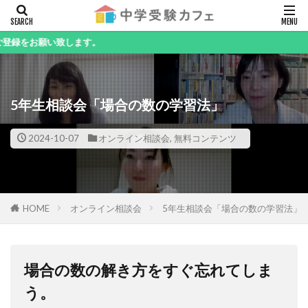
キーワード
致します。
5年生相談会「場合の数の学習法」
カテゴリー
2024-10-07
オンライン相談会
,
無料コンテンツ
検索
HOME
オンライン相談会
5年生相談会「場合の数の学習法」
場合の数の解き方をすぐ忘れてしま
う。