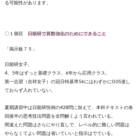
る可能性があります。
〇１個目
日能研で算数強化のためにできること
「掲示板７５」
日能研女子。
4
、
5
年はずっと基礎クラス、
6
年から応用クラス。
第一志望（吉祥女子）の冠日特基準
56
にはわずかに
0.05
達し
ておらず入れていない。
夏期講習中は日能研恒例の
428
問に加えて、本科テキストの各
回後半の思考技法問題を全問解くよう言われている。
間違えた問題はさらにやり直しで、レベル的に難しい問題は
やらなくてよい問題は省いていいと指示はでている。