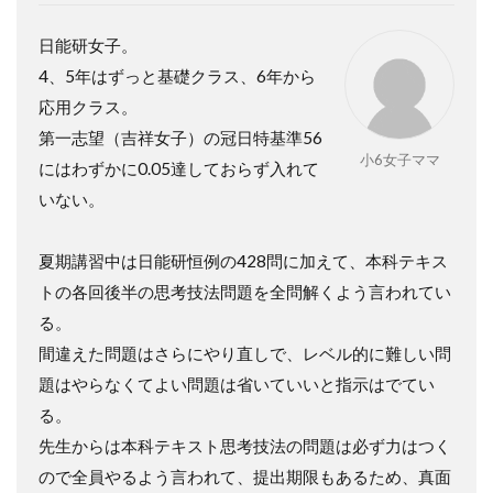
日能研女子。
4
、
5
年はずっと基礎クラス、
6
年から
応用クラス。
第一志望（吉祥女子）の冠日特基準
56
小6女子ママ
にはわずかに
0.05
達しておらず入れて
いない。
夏期講習中は日能研恒例の
428
問に加えて、本科テキス
トの各回後半の思考技法問題を全問解くよう言われてい
る。
間違えた問題はさらにやり直しで、レベル的に難しい問
題はやらなくてよい問題は省いていいと指示はでてい
る。
先生からは本科テキスト思考技法の問題は必ず力はつく
ので全員やるよう言われて、提出期限もあるため、真面