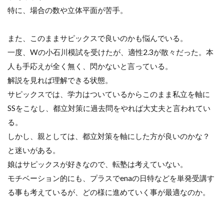
特に、場合の数や立体平面が苦手。
また、このままサピックスで良いのかも悩んでいる。
一度、
W
の小石川模試を受けたが、適性
2.3
が散々だった。本
人も手応えが全く無く、閃かないと言っている。
解説を見れば理解できる状態。
サピックスでは、学力はついているからこのまま私立を軸に
SS
をこなし、都立対策に過去問をやれば大丈夫と言われてい
る。
しかし、親としては、都立対策を軸にした方が良いのかな？
と迷いがある。
娘はサピックスが好きなので、転塾は考えていない。
モチベーション的にも、プラスで
ena
の日特などを単発受講す
る事も考えているが、どの様に進めていく事が最適なのか。