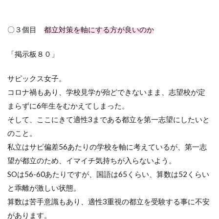
〇３個目
都立対策を軸にする方が良いのか
「掲示板８０」
サピックス女子。
コロナ禍もあり、学校見学が殆どできないまま、志望校が定
まらずに
6
年生をむかえてしまった。
そして、ここにきて適性
3
まである都立を第一志望にしたいと
のこと。
私立はサピ偏差
56
あたりの学校を軸に考えているが、第一志
望が都立のため、イマイチ気持ちが入らないよう。
SOは
56-60
あたりですが、国語は
65
くらい、算数は
52
くらい
と乖離が激しい状態。
算数は苦手意識もあり、適性
3
重視の都立を受験する事に不安
があります。