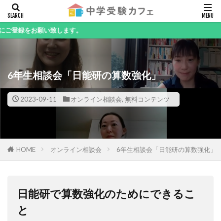
キーワード
い致します。
6年生相談会「日能研の算数強化」
カテゴリー
2023-09-11
オンライン相談会
,
無料コンテンツ
検索
HOME
オンライン相談会
6年生相談会「日能研の算数強化」
日能研で算数強化のためにできるこ
と