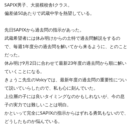
SAPIX男子、大規模校舎
I
クラス。
偏差値
50
あたりで武蔵中学を熱望している。
先日
SAPIX
から過去問の指示があった。
武蔵希望者には休み明けからの土特で過去問解説をするの
で、毎週
1
年度分の過去問を解いてから来るように、とのこと
だった。
休み明け
9
月
2
日に合わせて最新
23
年度の過去問から順に解い
ていくことになる。
きょうこ先生の
Voicy
では、最新年度の過去問の重要性につい
て説いていらしたので、私も心に刻んでいた。
上位層の子には良いタイミングなのかもしれないが、今の息
子の実力では難しいことは明白。
かといって完全に
SAPIX
の指示からはずれる勇気もないので、
どうしたものか悩んでいる。