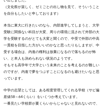
い出しました。
（文化祭が楽しく、ゼミごとの出し物を見て、そういうこと
を自分もしたいと申しております）
本当に東大に行きたいのなら、内部進学してしまうと、大学
受験に関係ない科目が大変、周りの環境に流されて外部の大
学を受験するのがとても大変と聞くので、中受で外部の中高
一貫校を目指した方がいいのかなと思ったりもしますが、中
受する場合は、内進の権利は放棄になるので落ちるのが怖
い、と本人も決められない状況のようです。
そもそも高学年で大学という未来のことを考えるのが難しい
のですが、内進で夢をつぶすことになるのも避けたいなと思
っています。
中学の志望としては、ある程度管理してくれる学校（サピ偏
差値58～64くらい）をいくつか考えています。
一番見たい学校群が夏くらいからじゃないと見れないので、