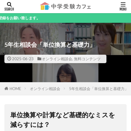
キーワード
ます。
5年生相談会「単位換算と基礎力」
カテゴリー
2025-06-23
オンライン相談会
,
無料コンテンツ
検索
HOME
オンライン相談会
5年生相談会「単位換算と基礎力」
単位換算や計算など基礎的なミスを
減らすには？