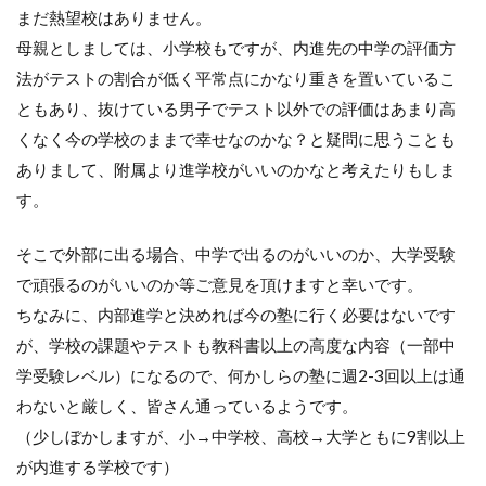
まだ熱望校はありません。
母親としましては、小学校もですが、内進先の中学の評価方
法がテストの割合が低く平常点にかなり重きを置いているこ
ともあり、抜けている男子でテスト以外での評価はあまり高
くなく今の学校のままで幸せなのかな？と疑問に思うことも
ありまして、附属より進学校がいいのかなと考えたりもしま
す。
そこで外部に出る場合、中学で出るのがいいのか、大学受験
で頑張るのがいいのか等ご意見を頂けますと幸いです。
ちなみに、内部進学と決めれば今の塾に行く必要はないです
が、学校の課題やテストも教科書以上の高度な内容（一部中
学受験レベル）になるので、何かしらの塾に週2-3回以上は通
わないと厳しく、皆さん通っているようです。
（少しぼかしますが、小→中学校、高校→大学ともに9割以上
が内進する学校です）