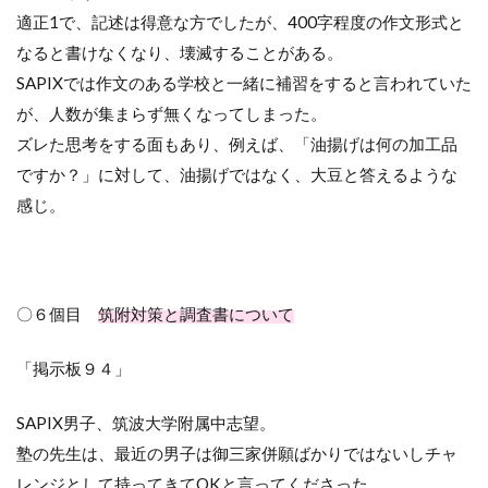
適正
1
で、記述は得意な方でしたが、
400
字程度の作文形式と
なると書けなくなり、壊滅することがある。
SAPIX
では作文のある学校と一緒に補習をすると言われていた
が、人数が集まらず無くなってしまった。
ズレた思考をする面もあり、例えば、「油揚げは何の加工品
ですか？」に対して、油揚げではなく、大豆と答えるような
感じ。
〇６個目
筑附対策と調査書について
「掲示板９４」
SAPIX男子、筑波大学附属中志望。
塾の先生は、最近の男子は御三家併願ばかりではないしチャ
レンジとして持ってきて
OK
と言ってくださった。