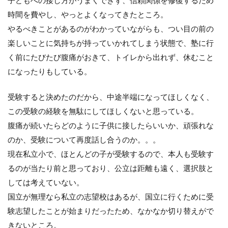
子どもへの接し方がうまくできず、信頼関係を修復するため
時間を費やし、やっとよくなってきたところ。
やるべきことがあるのがわかっていながらも、つい目の前の
楽しいことに気持ちが持っていかれてしまう状態で、塾に行
く前にたびたび腹痛がおきて、トイレから出れず、休むこと
になったりもしている。
受験すると決めたのだから、中途半端になってほしくなく、
この受験の経験を無駄にしてほしくないと思っている。
腹痛が続いたらどのように子供に接したらいいか、頑張れな
のか、受験について再度話し合うのか。。。
現在私立小で、ほとんどの子が受験するので、本人も受験す
るのが当たり前と思っており、公立は距離も遠く、選択肢と
しては考えていない。
国立が無理なら私立の志望校はあるが、国立に行くために受
験志望したことが始まりだったため、なかなか切り替えがで
きないところ。