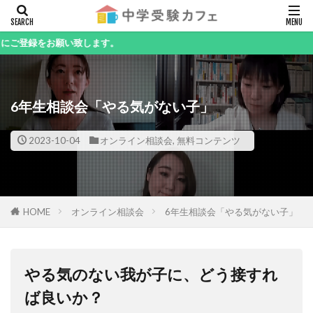
キーワード
願い致します。
6年生相談会「やる気がない子」
カテゴリー
2023-10-04
オンライン相談会
,
無料コンテンツ
検索
HOME
オンライン相談会
6年生相談会「やる気がない子」
やる気のない我が子に、どう接すれ
ば良いか？