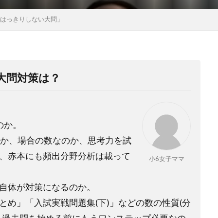
のはっきりしない大問」
大問対策は？
のか。
か、場合の数なのか、思考力を試
、赤本にも頻出分野分析は載って
小6女子ママ
自体が対策になるのか。
とめ」「入試実戦問題集
(
下
)
」などの数の性質
(
分