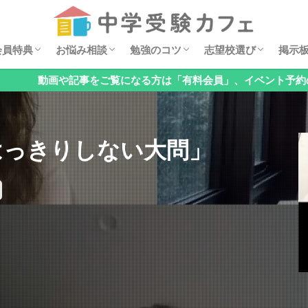
セミナー動画
ダウンロード特典
イベント案内
安浪京子メッセージ
オンライン相談会
お悩みQ&A
算数の勉強法
親子でチェック！基礎の穴見つけ
国語の勉強法
理科の勉強法
公立中高一貫校の対策
オススメ学習漫画
過去問分析
中学・高校レポート
掲示
6年
5年
4年
低学
お子
「関
「国
「理
「公
「メ
「そ
会員特典
お悩み相談
勉強のコツ
志望校選び
掲示
検索
や記事をご覧になる方は「有料会員」、イベント予約のみの方は「
セミナー動画
ダウンロード特典
イベント案内
安浪京子メッセージ
オンライン相談会
お悩みQ&A
算数の勉強法
親子でチェック！基礎の穴見つけ
国語の勉強法
理科の勉強法
公立中高一貫校の対策
オススメ学習漫画
過去問分析
中学・高校レポート
掲示
6年
5年
4年
低学
お子
「関
「国
「理
「公
「メ
「そ
はっきりしない大問」