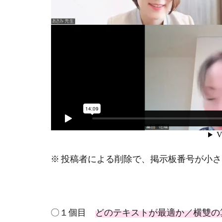
※ 投稿者による削除で、掲示板番号が小
〇１個目
どのテキストが最適か／横雙の