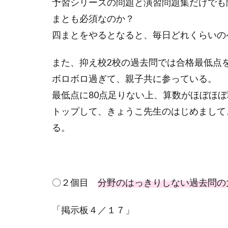
予習シリーズの問題と演習問題集だけでも
まとも必須なのか？
四まとをやるとなると、毎日どれくらいの
また、抑え校
2
校の過去問では合格最低点
ボロボロ過ぎて、親子共に参っている。
最低点に
80
点足りない上、算数がほぼほぼ
トップして、きょうこ先生のはじめまして
る。
〇２個目
分野のはっきりしない過去問の
「掲示板４／１７」