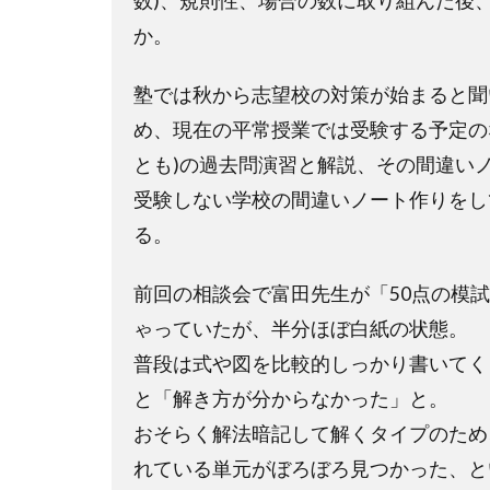
数
)
、規則性、場合の数に取り組んだ後
か。
塾では秋から志望校の対策が始まると聞
め、現在の平常授業では受験する予定の
とも
)
の過去問演習と解説、その間違い
受験しない学校の間違いノート作りをし
る。
前回の相談会で富田先生が「
50
点の模試
ゃっていたが、半分ほぼ白紙の状態。
普段は式や図を比較的しっかり書いてく
と「解き方が分からなかった」と。
おそらく解法暗記して解くタイプのため
れている単元がぼろぼろ見つかった、と