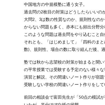
中国地方の中規模塾に通う女子。
過去問の
2
枚目の対策はどうしたらいいの
大問
2
、
3
は数の性質なのか、規則性なのか
からない問題も多く、赤本にも頻出分野分
このような問題は過去問をやり込むこと自
それとも、「はじめまして」「四科のまと
数
)
、規則性、場合の数に取り組んだ後、
塾では秋から志望校の対策が始まると聞い
の平常授業では受験する予定のない様々な
演習と解説、その間違いノート作りが宿題
受験しない学校の間違いノート作りをして
前回の相談会で富田先生が「
50
点の模試が
いたが、半分ほぼ白紙の状態。