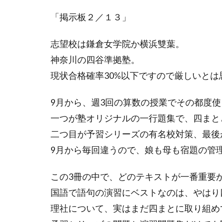
「掲示板２／１３」
志望校は鎌倉女学院か横浜雙葉。
神奈川の四谷準拠塾。
現状合格確率
30%
以下ですので厳しいとは
9月から、週
3
回の算数の授業でその都度使
一つが塾オリジナルの一行題集で、四まと
二つ目が予習シリーズの有名校対策、最後
9
月から毎回違うので、娘も母も宿題の管
この
3
冊の中で、どのテキストが一番重要
国語で語句の演習にベストなのは、やはり
理社について、実はまだ四まとに取り組め