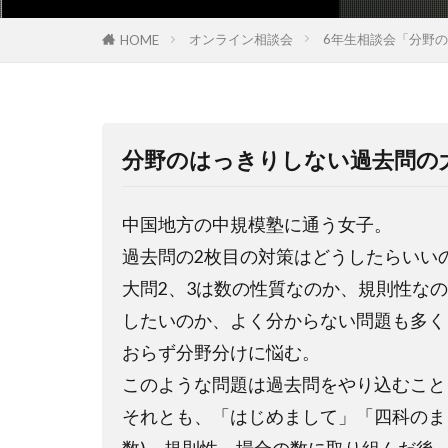
オンライン相談会
6年生相談会「分野
HOME
分野のはっきりしない過去問の
中国地方の中規模塾に通う女子。
過去問の
2
枚目の対策はどうしたらいい
大問
2
、
3
は数の性質なのか、規則性なの
したいのか、よく分からない問題も多く
おらず分野分けに悩む。
このような問題は過去問をやり込むこと
それとも、「はじめまして」「四科のま