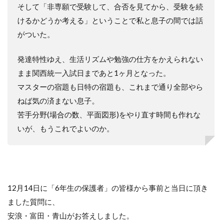
そして「非専願で受験して、合否を見てから、受験を続
けるかどうか考える」ということで私と息子の間では話
がついた。
発達特性ゆえ、生活リズムや勉強の仕方をかえられない
まま関西統一入試日まであと
1
ヶ月となった。
マスターの宿題も日特の宿題も、これまで通り全部やら
ねば気の済まない息子。
苦手分野
(
場合の数、平面図形
)
をやり直す時間も作れな
いが、もうこれでよいのか。
12月14日に「6年生の保護者」の皆様から事前と当日に頂き
ました質問に、
安浪・富田・青山がお答えしました。