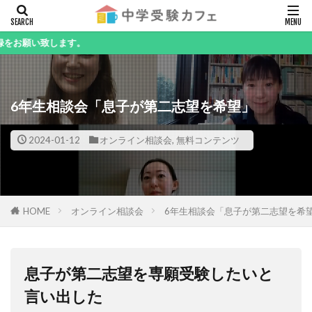
キーワード
す。
6年生相談会「息子が第二志望を希望」
カテゴリー
2024-01-12
オンライン相談会
,
無料コンテンツ
検索
HOME
オンライン相談会
6年生相談会「息子が第二志望を希
息子が第二志望を専願受験したいと
言い出した