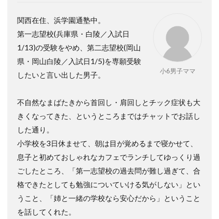
関西在住、浜学園通塾中。
第一志望校
(
兵庫県・白陵／入試日
1/13)
の受験をやめ、第二志望校
(
岡山
県・岡山白陵／入試日
1/5)
を専願受験
小6男子ママ
したいと言い出した男子。
不自然なまばたきから首回し・肩回しとチック症状も大
きくなってきた、というところまではチャットでお話し
した通り。
小学校を
3
日休ませて、朝は目が覚めるまで寝かせて、
息子と初めておしゃれなカフェでランチしてゆっくり過
ごしたところ、「第一志望校の過去問が難し過ぎて、合
格できたとしても勉強についていける気がしない」とい
うこと、「姉と一緒の学校なら安心だから」ということ
を話してくれた。