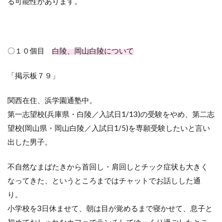
る可能性があります。
〇１０個目
白陵、岡山白陵について
「掲示板７９」
関西在住、浜学園通塾中。
第一志望校
(
兵庫県・白陵／入試日
1/13)
の受験をやめ、第二志
望校
(
岡山県・岡山白陵／入試日
1/5)
を専願受験したいと言い
出した男子。
不自然なまばたきから首回し・肩回しとチック症状も大きく
なってきた、というところまではチャットでお話しした通
り。
小学校を
3
日休ませて、朝は目が覚めるまで寝かせて、息子と