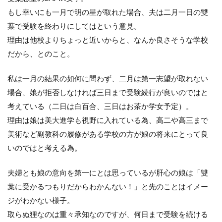
もし幸いにも一月で明の星が取れた場合、夫は二月一日の雙
葉で受験を終わりにしてはという意見。
理由は他校よりちょっと近いからと、なんか良さそうな学校
だから、とのこと。
私は一月の結果の如何に問わず、二月は第一志望が取れない
場合、娘が拒否しなければ三日まで受験続行が良いのではと
考えている（二日は白百合、三日はお茶か学女予定）。
理由は娘は美大進学も視野に入れている為、高二や高三まで
美術など副教科の履修がある学校の方が娘の将来にとって良
いのではと考える為。
夫婦とも娘の意向を第一にとは思っているが肝心の娘は「雙
葉に受かるつもりだからわかんない！」と先のことはイメー
ジがわかない様子。
取らぬ狸なのは重々承知なのですが、何日まで受験を続ける