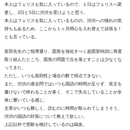
本人はフェリスも気に入っているので、１日はフェリスへ変
更し、
2
日と
5
日に渋渋を受けようと思う。
本人はフェリスを気に入っているものの、渋渋への憧れの気
持ちもあるため、ここから１ヶ月間心を入れ替えて頑張る！
とも言っている。
富田先生のご指導通り、図形を強化すべく超図形特訓に再度
取り組んだところ、図形の問題で点を落とすことは少なくな
ってきた。
ただし、いつも規則性と場合の数で得点できない。
また、渋渋の過去問ではいつも国語の時間が足りず、長文を
書けないで終わることが多く、そこで失点していることが全
体に響いている感じ。
文章がいつも難しく、読むのに時間が取られてしまうそう。
渋渋の国語の対策について教えて欲しい。
上記以外で受験を検討しているのは鷗友。