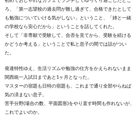
初めておしゃれなカフェでランチしてゆっくり過ごしたとこ
ろ、「第一志望校の過去問が難し過ぎて、合格できたとして
も勉強についていける気がしない」ということ、「姉と一緒
の学校なら安心だから」ということを話してくれた。
そして「非専願で受験して、合否を見てから、受験を続ける
かどうか考える」ということで私と息子の間では話がつい
た。
発達特性ゆえ、生活リズムや勉強の仕方をかえられないまま
関西統一入試日まであと
1
ヶ月となった。
マスターの宿題も日特の宿題も、これまで通り全部やらねば
気の済まない息子。
苦手分野
(
場合の数、平面図形
)
をやり直す時間も作れないが、
これでよいのか。