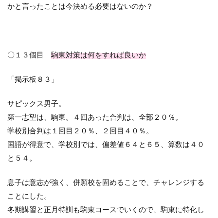
かと言ったことは今決める必要はないのか？
〇１３個目
駒東対策は何をすれば良いか
「掲示板８３」
サピックス男子。
第一志望は、駒東。４回あった合判は、全部２０％。
学校別合判は１回目２０％、２回目４０％。
国語が得意で、学校別では、偏差値６４と６５、算数は４０
と５４。
息子は意志が強く、併願校を固めることで、チャレンジする
ことにした。
冬期講習と正月特訓も駒東コースでいくので、駒東に特化し