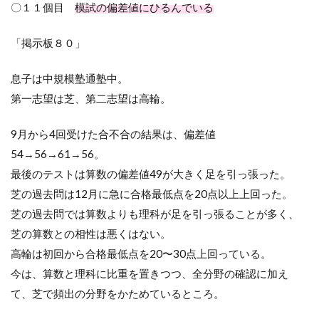
〇１１個目
模試の偏差値にひるんでいる
「掲示板８０」
息子は中規模塾通塾中。
第一志望は芝、第二志望は高輪。
9月から
4
回受けた合不合の結果は、偏差値
54→56→61→56
。
最後のテストは算数の偏差値
49
が大きく足を引っ張った。
芝の過去問は
12
月に急に合格最低点を
20
点以上上回った。
芝の過去問では算数よりも理科が足を引っ張ることが多く、
芝の算数との相性は悪くはない。
高輪は初回から合格最低点を
20
〜
30
点上回っている。
今は、算数と理科に比重を置きつつ、全分野の確認に加え
て、芝で頻出の分野をかためているところ。