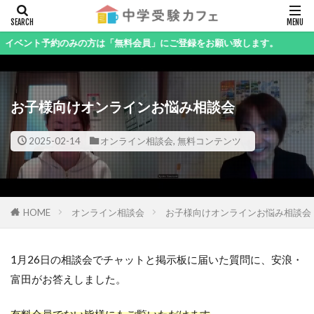
キーワード
ト予約のみの方は「無料会員」にご登録をお願い致します。
お子様向けオンラインお悩み相談会
カテゴリー
2025-02-14
オンライン相談会
,
無料コンテンツ
検索
HOME
オンライン相談会
お子様向けオンラインお悩み相談会
1月26日の相談会でチャットと掲示板に届いた質問に、安浪・
富田がお答えしました。