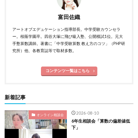
富田佐織
アートオブエデュケーション指導部長。中学受験カウンセラ
ー。桜蔭学園卒。四谷大塚に飛び級入塾、公開模試1位。元大
手塾算数講師。著書に「中学受験算数 教え方のコツ」（PHP研
究所）他、各教育誌等で取材多数。
コンテンツ一覧はこちら
新着記事
2026-08-10
オンライン相談会
6年生相談会「算数の偏差値低
下」