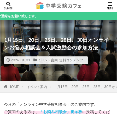
キーワード
致します。
1月15日、20日、25日、28日、30日オンライ
カテゴリー
ンお悩み相談会＆入試激励会の参加方法
2026-01-03
イベント案内
,
無料コンテンツ
検索
HOME
イベント案内
1月15日、20日、25日、28日、30
今月の「オンライン中学受験相談会」のご案内です。
ご質問のある方は、
「お悩み相談会」掲示板
に投稿してくだ