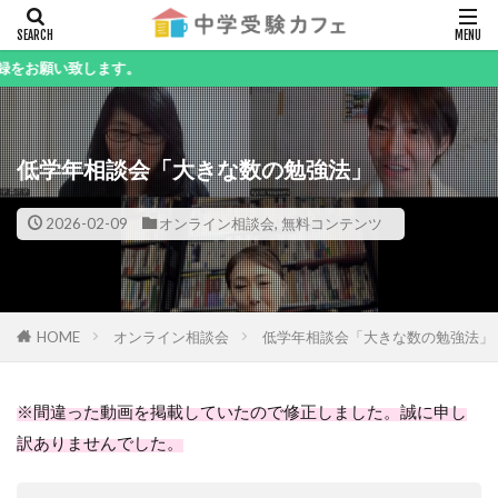
キーワード
ます。
低学年相談会「大きな数の勉強法」
カテゴリー
2026-02-09
オンライン相談会
,
無料コンテンツ
検索
HOME
オンライン相談会
低学年相談会「大きな数の勉強法」
※間違った動画を掲載していたので修正しました。誠に申し
訳ありませんでした。