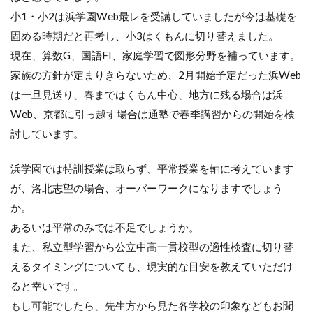
小1・小2は浜学園Web最レを受講していましたが今は基礎を
固める時期だと再考し、小3はくもんに切り替えました。
現在、算数G、国語FI、家庭学習で図形分野を補っています。
家族の方針が定まりきらないため、2月開始予定だった浜Web
は一旦見送り、春まではくもん中心、地方に残る場合は浜
Web、京都に引っ越す場合は通塾で春季講習からの開始を検
討しています。
浜学園では特訓授業は取らず、平常授業を軸に考えています
が、洛北志望の場合、オーバーワークになりますでしょう
か。
あるいは平常のみでは不足でしょうか。
また、私立型学習から公立中高一貫校型の適性検査に切り替
えるタイミングについても、現実的な目安を教えていただけ
ると幸いです。
もし可能でしたら、先生方から見た各学校の印象などもお聞