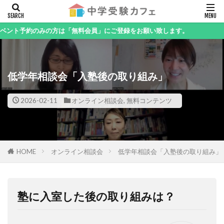
キーワード
のみの方は「無料会員」にご登録をお願い致します。
低学年相談会「入塾後の取り組み」
カテゴリー
2026-02-11
オンライン相談会
,
無料コンテンツ
検索
HOME
オンライン相談会
低学年相談会「入塾後の取り組み」
塾に入室した後の取り組みは？