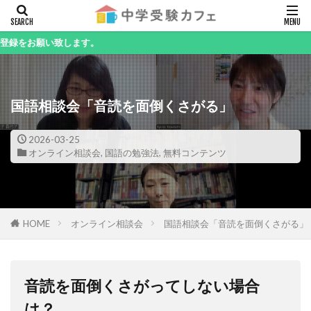
キーワード
い致します。
国語相談会「音読を面倒くさがる」
カテゴリー
2026-03-25
オンライン相談会
,
国語の勉強法
,
無料コンテンツ
検索
HOME
オンライン相談会
国語相談会「音読を面倒くさがる」
音読を面倒くさがってしない場合
は？