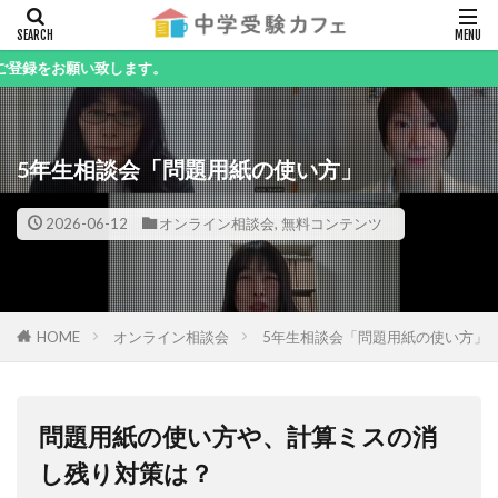
キーワード
い致します。
5年生相談会「問題用紙の使い方」
カテゴリー
2026-06-12
オンライン相談会
,
無料コンテンツ
検索
HOME
オンライン相談会
5年生相談会「問題用紙の使い方」
問題用紙の使い方や、計算ミスの消
し残り対策は？