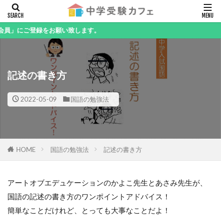
キーワード
ご登録をお願い致します。
記述の書き方
カテゴリー
2022-05-09
国語の勉強法
検索
HOME
国語の勉強法
記述の書き方
アートオブエデュケーションのかよこ先生とあさみ先生が、
国語の記述の書き方のワンポイントアドバイス！
簡単なことだけれど、とっても大事なことだよ！