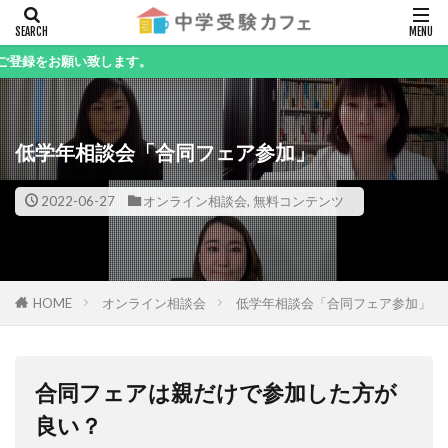
キーワード
願い致します。
低学年相談会「合同フェア参加」
カテゴリー
2022-06-27
オンライン相談会
,
無料コンテンツ
検索
HOME
オンライン相談会
低学年相談会「合同フェア参加」
合同フェアは親だけで参加した方が
良い？