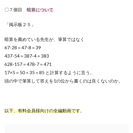
〇７個目
暗算について
「掲示板２５」
暗算を薦めている先生が、筆算ではなく
67-28＝
47-8
＝
39
437-54＝
387-4
＝
383
628-157＝
478-7
＝
471
17×5＝
50
＋
35
＝
85
と計算するように言う。
頭の中で筆算して答えを
1
の位から書くのは良くないのか。
以下、有料会員様向けの全編動画です
。