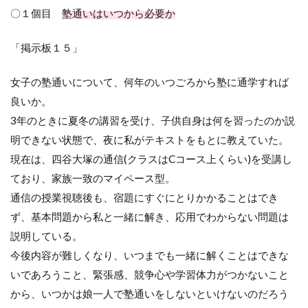
〇１個目
塾通いはいつから必要か
「掲示板１５」
女子の塾通いについて、何年のいつごろから塾に通学すれば
良いか。
3年のときに夏冬の講習を受け、子供自身は何を習ったのか説
明できない状態で、夜に私がテキストをもとに教えていた。
現在は、四谷大塚の通信
(
クラスは
C
コース上くらい
)
を受講し
ており、家族一致のマイペース型。
通信の授業視聴後も、宿題にすぐにとりかかることはでき
ず、基本問題から私と一緒に解き、応用でわからない問題は
説明している。
今後内容が難しくなり、いつまでも一緒に解くことはできな
いであろうこと、緊張感、競争心や学習体力がつかないこと
から、いつかは娘一人で塾通いをしないといけないのだろう