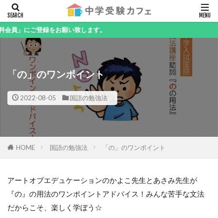
キーワード
」にご登録をお願い致します。
「の」のワンポイント
カテゴリー
2022-08-05
国語の勉強法
検索
HOME
国語の勉強法
「の」のワンポイント
アートオブエデュケーションのかよこ先生とあさみ先生が
『の』の用法のワンポイントアドバイス！みんな苦手な文法
だからこそ、楽しく学ぼう☆