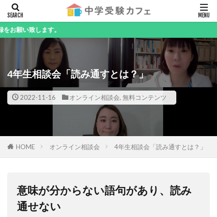
キーワード
します。
4年生相談会「読み通すとは？」
カテゴリー
2022-11-16
オンライン相談会
,
無料コンテンツ
検索
HOME
オンライン相談会
4年生相談会「読み通すとは？」
意味が分からない語句があり、読み
通せない