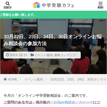
キーワード
い致します。
10月22日、23日、24日、30日オンラインお悩
カテゴリー
み相談会の参加方法
2023-10-15
イベント案内
,
無料コンテンツ
検索
HOME
イベント案内
10月22日、23日、24日、30日オン
今月の「オンライン中学受験相談会」のご案内です。
ご質問のある方は、掲示板の
「お悩み相談会」スレッド
にご