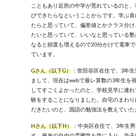
こともあり近所の中学が荒れているのと、
びできたらなということからです。学ぶ喜
たらと思っていて、偏差値とかクラス分け
たいと思っていて、いいなと思っている塾
なると頻度も増えるので
20
分かけて電車で
ています。
Gさん（以下G）
：世田谷区在住で、
3
年生
まして、現在は
web
で最レ算数の
3
年生を
してすごくよかったのと、学校見学に連れ
験をすることになりました。自宅のまわり
だきたいのと、国語の勉強法を教えていた
Hさん（以下H）
：中央区在住で、
3
年生男
す。麻布の自由の雰囲気を気に入り、息子