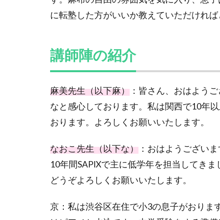
に転塾した方がいいか教えていただければ
講師陣の紹介
麻美先生（以下麻）
：皆さん、おはようご
なと感心しております。私は関西で
10
年以
おります。よろしくお願いいたします。
なおこ先生（以下な）
：おはようございま
10
年間
SAPIX
で主に低学年を担当してきま
どうぞよろしくお願いいたします。
京：私は渋谷区在住で小
3
の息子がおりま