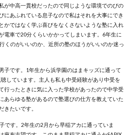
私が中高一貫校だったので同じような環境でのびの
びにあふれている息子なので私はそれを大事にでき
とかではなく学ぶ喜びをなくさないような塾に入れ
が電車で
20
分くらいかかってしまいます。
6
年生に
行くのがいいのか、近所の塾のほうがいいのか迷っ
男子です。
1
年生から浜学園のはまキッズに通って
視聴しています。主人も私も中受経験があり中受を
て行ったときに気に入った学校があったので中学受
にあらゆる塾があるので塾選びの仕方を教えていた
だきたいです。
子です。
2
年生の
2
月から早稲アカに通っていま
は麻布志望です。このまま早稲アカに通うか
SAPIX