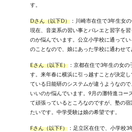
す。
Dさん（以下D）
：川崎市在住で
3
年生女の
現在、音楽系の習い事とバレエと習字を習
のか悩んでいます。公立小学校に通ってい
のことなので、娘にあった学校に通わせて
Eさん（以下E）
：京都在住で
3
年生の女の
す。来年春に横浜に引っ越すことが決定し
ている日能研のシステムが違うようなので
いいのか悩んでいます。
9
月の灘特進コー
て頑張っているところなのですが、塾の宿
たいです。中学受験は娘の希望です。
Fさん（以下F）
：足立区在住で、小学校
3