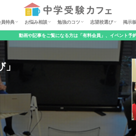
セミナー動画
ダウンロード特典
イベント案内
安浪京子メッセージ
オンライン相談会
お悩みQ&A
算数の勉強法
親子でチェック！基礎の穴見つけ
国語の勉強法
理科の勉強法
公立中高一貫校の対策
オススメ学習漫画
過去問分析
中学・高校レポート
掲示
6年
5年
4年
低学
お子
「関
「国
「理
「公
「メ
「そ
会員特典
お悩み相談
勉強のコツ
志望校選び
掲示
検索
記事をご覧になる方は「有料会員」、イベント予約のみの方は「無
セミナー動画
ダウンロード特典
イベント案内
安浪京子メッセージ
オンライン相談会
お悩みQ&A
算数の勉強法
親子でチェック！基礎の穴見つけ
国語の勉強法
理科の勉強法
公立中高一貫校の対策
オススメ学習漫画
過去問分析
中学・高校レポート
掲示
6年
5年
4年
低学
お子
「関
「国
「理
「公
「メ
「そ
び」