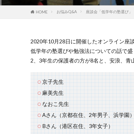
お悩みQ&A
座談会「低学年の塾選び」
HOME
2020年10月28日に開催したオンライン座
低学年の塾選びや勉強法についての話で盛
2、3年生の保護者の方が8名と、安浪、青
京子先生
麻美先生
なおこ先生
A
さん（京都在住、2年男子、浜学園
B
さん（港区在住、3年女子）