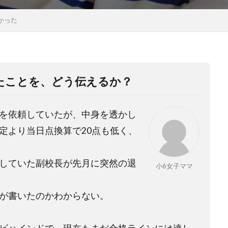
かった
たことを、どう伝えるか？
を依頼していたが、中身を透かし
定より当日点換算で
20
点も低く、
していた副校長が先月に突然の退
小6女子ママ
が書いたのかわからない。