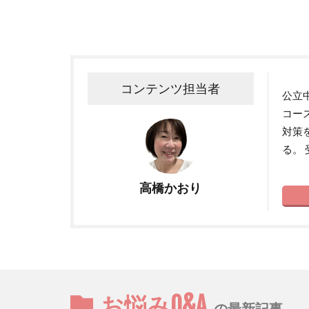
コンテンツ担当者
公立
コー
対策
る。
高橋かおり
お悩みQ&A
の最新記事