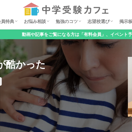
セミナー動画
ダウンロード特典
イベント案内
安浪京子メッセージ
オンライン相談会
お悩みQ&A
算数の勉強法
親子でチェック！基礎の穴見つけ
国語の勉強法
理科の勉強法
公立中高一貫校の対策
オススメ学習漫画
過去問分析
中学・高校レポート
掲示
6年
5年
4年
低学
お子
「関
「国
「理
「公
「メ
「そ
会員特典
お悩み相談
勉強のコツ
志望校選び
掲示
検索
や記事をご覧になる方は「有料会員」、イベント予約のみの方は「
セミナー動画
ダウンロード特典
イベント案内
安浪京子メッセージ
オンライン相談会
お悩みQ&A
算数の勉強法
親子でチェック！基礎の穴見つけ
国語の勉強法
理科の勉強法
公立中高一貫校の対策
オススメ学習漫画
過去問分析
中学・高校レポート
掲示
6年
5年
4年
低学
お子
「関
「国
「理
「公
「メ
「そ
が酷かった