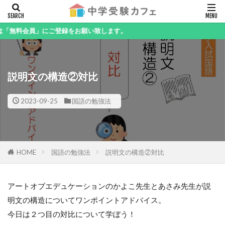
キーワード
会員」にご登録をお願い致します。
説明文の構造②対比
カテゴリー
2023-09-25
国語の勉強法
検索
HOME
国語の勉強法
説明文の構造②対比
アートオブエデュケーションのかよこ先生とあさみ先生が説
明文の構造についてワンポイントアドバイス。
今日は２つ目の対比について学ぼう！