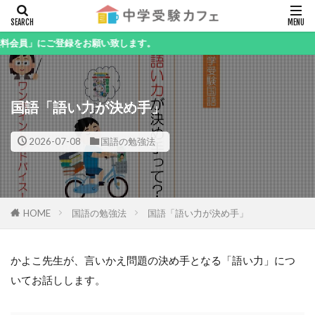
キーワード
」にご登録をお願い致します。
国語「語い力が決め手」
カテゴリー
2026-07-08
国語の勉強法
検索
HOME
国語の勉強法
国語「語い力が決め手」
かよこ先生が、言いかえ問題の決め手となる「語い力」につ
いてお話しします。