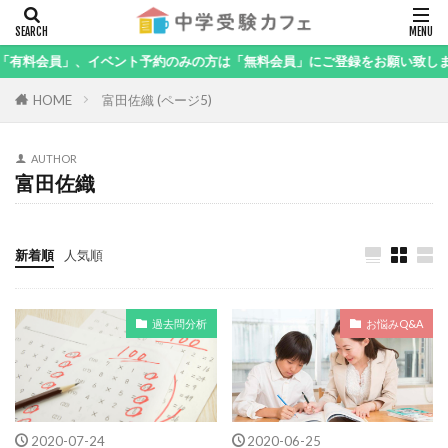
キーワード
会員」、イベント予約のみの方は「無料会員」にご登録をお願い致します。
HOME
富田佐織 (ページ5)
カテゴリー
AUTHOR
富田佐織
新着順
人気順
検索
過去問分析
お悩みQ&A
2020-07-24
2020-06-25