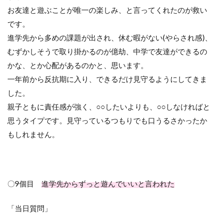
お友達と遊ぶことが唯一の楽しみ、と言ってくれたのが救い
です。
進学先から多めの課題が出され、休む暇がない
(
やらされ感
)
、
むずかしそうで取り掛かるのが億劫、中学で友達ができるの
かな、とか心配があるのかと、思います。
一年前から反抗期に入り、できるだけ見守るようにしてきま
した。
親子ともに責任感が強く、
○○
したいよりも、
○○
しなければと
思うタイプです。見守っているつもりでも口うるさかったか
もしれません。
〇
9
個目
進学先からずっと遊んでいいと言われた
「当日質問」