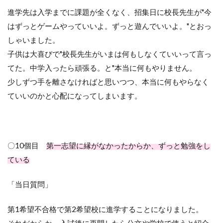
進学先は入学までに課題が全くなく、招集日に校長先生が
"
今
はずっとゲームやっていいよ。ずっと遊んでいいよ。
"
とおっ
しゃいました。
子供は大喜びで
"
校長先生がいまは何もしなくていいって言っ
てた。中学入ったら頑張る。と
"
本当に何もやりません。
少しずつ手を離さなければと思いつつ、本当に何もやらなく
ていいのかと心配になってしまいます。
〇
10
個目
第一志望に縁がなかったからか、ずっと勉強をし
ている
「当日質問」
第
1
希望不合格で第
2
希望校に進学することになりました。