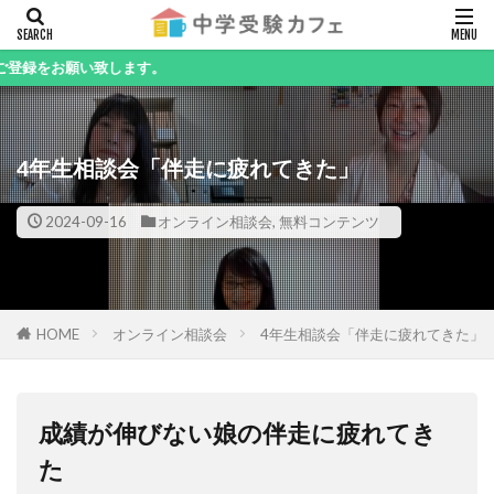
キーワード
願い致します。
4年生相談会「伴走に疲れてきた」
カテゴリー
2024-09-16
オンライン相談会
,
無料コンテンツ
検索
HOME
オンライン相談会
4年生相談会「伴走に疲れてきた」
成績が伸びない娘の伴走に疲れてき
た