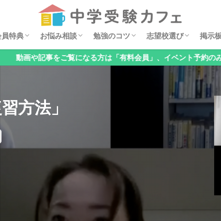
セミナー動画
ダウンロード特典
イベント案内
安浪京子メッセージ
オンライン相談会
お悩みQ&A
算数の勉強法
親子でチェック！基礎の穴見つけ
国語の勉強法
理科の勉強法
公立中高一貫校の対策
オススメ学習漫画
過去問分析
中学・高校レポート
掲示
6年
5年
4年
低学
お子
「関
「国
「理
「公
「メ
「そ
会員特典
お悩み相談
勉強のコツ
志望校選び
掲示
検索
をご覧になる方は「有料会員」、イベント予約のみの方は「無料会
セミナー動画
ダウンロード特典
イベント案内
安浪京子メッセージ
オンライン相談会
お悩みQ&A
算数の勉強法
親子でチェック！基礎の穴見つけ
国語の勉強法
理科の勉強法
公立中高一貫校の対策
オススメ学習漫画
過去問分析
中学・高校レポート
掲示
6年
5年
4年
低学
お子
「関
「国
「理
「公
「メ
「そ
復習方法」