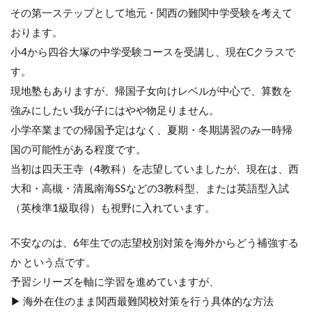
その第一ステップとして地元・関西の難関中学受験を考えて
おります。
小4から四谷大塚の中学受験コースを受講し、現在Cクラスで
す。
現地塾もありますが、帰国子女向けレベルが中心で、算数を
強みにしたい我が子にはやや物足りません。
小学卒業までの帰国予定はなく、夏期・冬期講習のみ一時帰
国の可能性がある程度です。
当初は四天王寺（4教科）を志望していましたが、現在は、西
大和・高槻・清風南海SSなどの3教科型、または英語型入試
（英検準1級取得）も視野に入れています。
不安なのは、6年生での志望校別対策を海外からどう補強する
か という点です。
予習シリーズを軸に学習を進めていますが、
▶ 海外在住のまま関西最難関校対策を行う具体的な方法