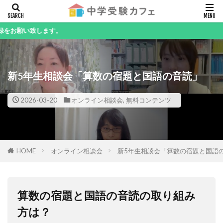
キーワード
します。
新5年生相談会「算数の宿題と国語の音読」
カテゴリー
2026-03-20
オンライン相談会
,
無料コンテンツ
検索
HOME
オンライン相談会
新5年生相談会「算数の宿題と国語
算数の宿題と国語の音読の取り組み
方は？