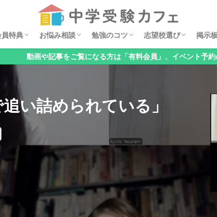
セミナー動画
ダウンロード特典
イベント案内
安浪京子メッセージ
オンライン相談会
お悩みQ&A
算数の勉強法
親子でチェック！基礎の穴見つけ
国語の勉強法
理科の勉強法
公立中高一貫校の対策
オススメ学習漫画
過去問分析
中学・高校レポート
掲示
6年
5年
4年
低学
お子
「関
「国
「理
「公
「メ
「そ
会員特典
お悩み相談
勉強のコツ
志望校選び
掲示
検索
事をご覧になる方は「有料会員」、イベント予約のみの方は「無料
セミナー動画
ダウンロード特典
イベント案内
安浪京子メッセージ
オンライン相談会
お悩みQ&A
算数の勉強法
親子でチェック！基礎の穴見つけ
国語の勉強法
理科の勉強法
公立中高一貫校の対策
オススメ学習漫画
過去問分析
中学・高校レポート
掲示
6年
5年
4年
低学
お子
「関
「国
「理
「公
「メ
「そ
で追い詰められている」