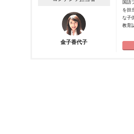
国語
を担
な子
教育
金子香代子