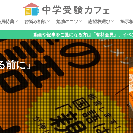
セミナー動画
ダウンロード特典
イベント案内
安浪京子メッセージ
オンライン相談会
お悩みQ&A
算数の勉強法
親子でチェック！基礎の穴見つけ
国語の勉強法
理科の勉強法
公立中高一貫校の対策
オススメ学習漫画
過去問分析
中学・高校レポート
掲示
6年
5年
4年
低学
お子
「関
「国
「理
「公
「メ
「そ
会員特典
お悩み相談
勉強のコツ
志望校選び
掲示
検索
動画や記事をご覧になる方は「有料会員」、イベント予約のみ
セミナー動画
ダウンロード特典
イベント案内
安浪京子メッセージ
オンライン相談会
お悩みQ&A
算数の勉強法
親子でチェック！基礎の穴見つけ
国語の勉強法
理科の勉強法
公立中高一貫校の対策
オススメ学習漫画
過去問分析
中学・高校レポート
掲示
6年
5年
4年
低学
お子
「関
「国
「理
「公
「メ
「そ
る前に」