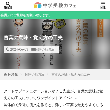
キーワード
にご登録をお願い致します。
言葉の意味・覚え方の工夫
カテゴリー
2024-06-03
国語の勉強法
検索
HOME
国語の勉強法
言葉の意味・覚え方の工夫
アートオブエデュケーションかよこ先生が、言葉の意味と覚
え方の工夫についてワンポイントアドバイス！
具体的で身近な例文を作ると、難しい言葉も覚えやすくなる