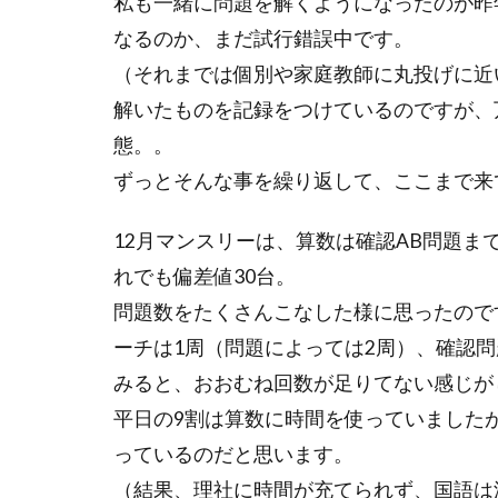
私も一緒に問題を解くようになったのが昨
なるのか、まだ試行錯誤中です。
（それまでは個別や家庭教師に丸投げに近
解いたものを記録をつけているのですが、
態。。
ずっとそんな事を繰り返して、ここまで来
12月マンスリーは、算数は確認AB問題ま
れでも偏差値30台。
問題数をたくさんこなした様に思ったので
ーチは1周（問題によっては2周）、確認問
みると、おおむね回数が足りてない感じが
平日の9割は算数に時間を使っていました
っているのだと思います。
（結果、理社に時間が充てられず、国語は