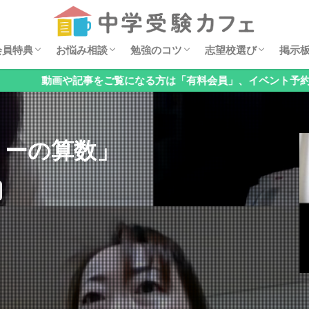
セミナー動画
ダウンロード特典
イベント案内
安浪京子メッセージ
オンライン相談会
お悩みQ&A
算数の勉強法
親子でチェック！基礎の穴見つけ
国語の勉強法
理科の勉強法
公立中高一貫校の対策
オススメ学習漫画
過去問分析
中学・高校レポート
掲示
6年
5年
4年
低学
お子
「関
「国
「理
「公
「メ
「そ
会員特典
お悩み相談
勉強のコツ
志望校選び
掲示
検索
記事をご覧になる方は「有料会員」、イベント予約のみの方は「無
セミナー動画
ダウンロード特典
イベント案内
安浪京子メッセージ
オンライン相談会
お悩みQ&A
算数の勉強法
親子でチェック！基礎の穴見つけ
国語の勉強法
理科の勉強法
公立中高一貫校の対策
オススメ学習漫画
過去問分析
中学・高校レポート
掲示
6年
5年
4年
低学
お子
「関
「国
「理
「公
「メ
「そ
リーの算数」