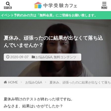
キーワード
予約のみの方は「無料会員」にご登録をお願い致します。
夏休み、頑張ったのに結果が出なくて落ち込
カテゴリー
んでいませんか？
2020-09-07
お悩みQ&A
,
無料コンテンツ
検索
HOME
お悩みQ&A
夏休み、頑張ったのに結果が出なくて落ち
夏休み明けのテストが終わった頃ですね。
みなさま、結果はいかがでしたか？